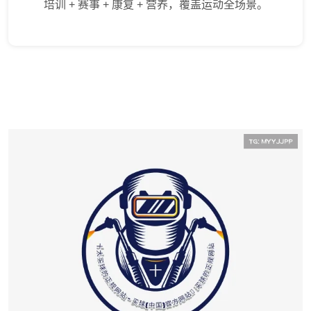
培训 + 赛事 + 康复 + 营养，覆盖运动全场景。