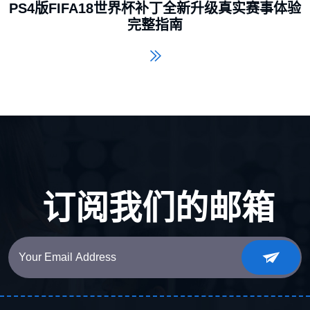
PS4版FIFA18世界杯补丁全新升级真实赛事体验
完整指南
订阅我们的邮箱