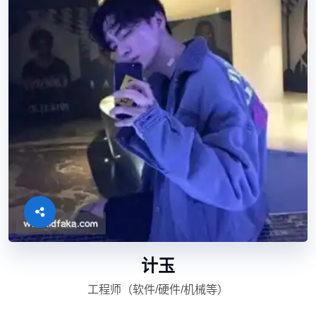
计玉
工程师（软件/硬件/机械等）