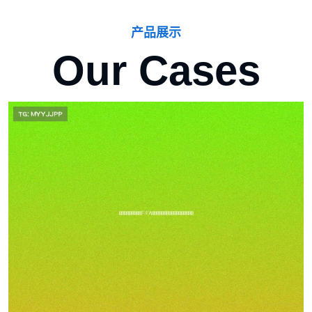
产品展示
Our Cases