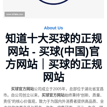
About Us
知道十大买球的正规
网站 - 买球(中国)官
方网站｜买球的正规
网站
买球官方网站
公司成立于2005年，总部位于湖北省宜昌
市。自公司创立以来，
买球官方网站
始终秉持“创新、质量、
责任”的核心价值观，致力于为国内外消费者提供高品质、全