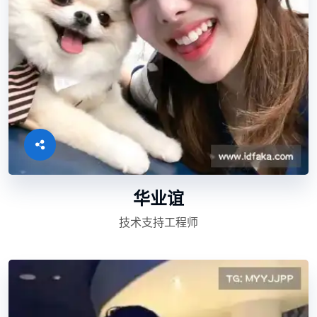
华业谊
技术支持工程师