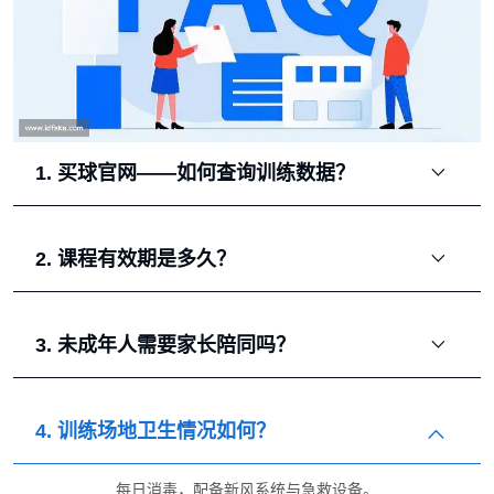
1. 买球官网——如何查询训练数据？
2. 课程有效期是多久？
3. 未成年人需要家长陪同吗？
4. 训练场地卫生情况如何？
每日消毒，配备新风系统与急救设备。