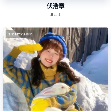
伏浩章
清洁工