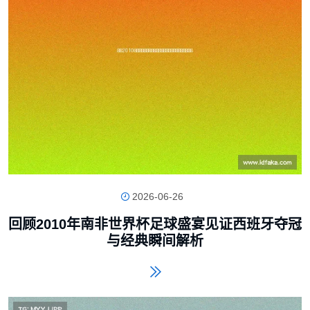
2026-06-26
回顾2010年南非世界杯足球盛宴见证西班牙夺冠
与经典瞬间解析