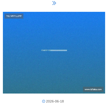
2026-06-18