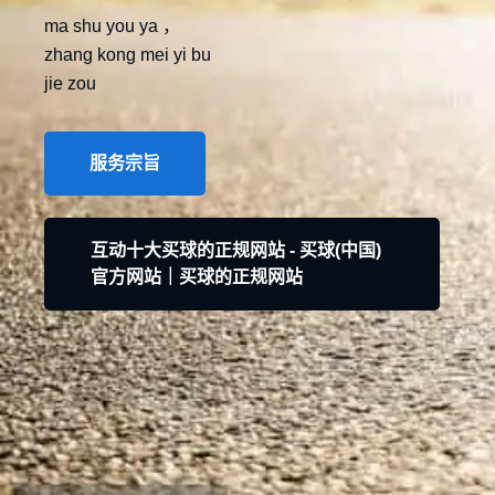
服务宗旨
互动十大买球的正规网站 - 买球(中国)
官方网站｜买球的正规网站