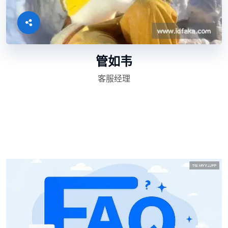
管如韦
客服经理